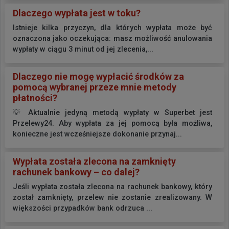
Dlaczego wypłata jest w toku?
Istnieje kilka przyczyn, dla których wypłata może być
oznaczona jako oczekująca: masz możliwość anulowania
wypłaty w ciągu 3 minut od jej zlecenia,...
Dlaczego nie mogę wypłacić środków za
pomocą wybranej przeze mnie metody
płatności?
💡 Aktualnie jedyną metodą wypłaty w Superbet jest
Przelewy24. Aby wypłata za jej pomocą była możliwa,
konieczne jest wcześniejsze dokonanie przynaj...
Wypłata została zlecona na zamknięty
rachunek bankowy – co dalej?
Jeśli wypłata została zlecona na rachunek bankowy, który
został zamknięty, przelew nie zostanie zrealizowany. W
większości przypadków bank odrzuca ...