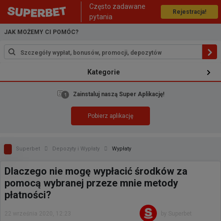
Często zadawane
Rejestracja!
pytania
JAK MOŻEMY CI POMÓC?
Kategorie
Zainstaluj naszą Super Aplikację!
Pobierz aplikację
Superbet
Depozyty i Wypłaty
Wypłaty
Dlaczego nie mogę wypłacić środków za
pomocą wybranej przeze mnie metody
płatności?
22 września 2020, 12:23
by Superbet