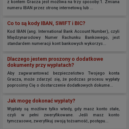
z kontem Gracza jest możliwa na trzy sposoby:1. Zmiana
numeru IBAN przez stronę internetową lub ...
Co to są kody IBAN, SWIFT i BIC?
Kod IBAN (ang. International Bank Account Number), czyli
Międzynarodowy Numer Rachunku Bankowego, jest
standardem numeracji kont bankowych wykorzys...
Dlaczego jestem proszony o dodatkowe
dokumenty przy wypłatach?
Aby zagwarantować bezpieczeństwo Twojego konta
Gracza, może zdarzyć się, że podczas procesu wypłaty
poprosimy Cię o dostarczenie dodatkowych dokume...
Jak mogę dokonać wypłaty?
Wypłaty są możliwe tylko wtedy, gdy masz konto stałe,
czyli w pełni zweryfikowane. Jeśli masz konto
tymczasowe, zweryfikuj swoją tożsamość, postępu...