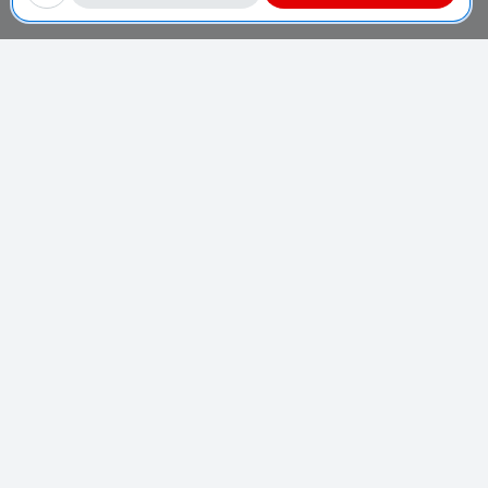
O NAS
KARIERA
BIURO PRASOWE
POLITYKA PRYWATNOŚCI
ODPOWIEDZIALNA GRA
REGULAMIN
POMOC
POLITYKA PLIKÓW COOKIE
Rejestracja!
Pobierz teraz!
Pobierz aplikację Superbet. Możesz grać lepiej zawsze i