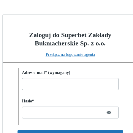
Zaloguj do Superbet Zakłady
Bukmacherskie Sp. z o.o.
Przełącz na logowanie agenta
Zaloguj się przy użyciu hasła
Adres e-mail* (wymagany)
Password hidden
Hasło*