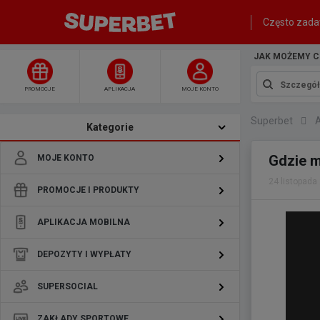
Często zada
JAK MOŻEMY C
PROMOCJE
APLIKACJA
MOJE KONTO
Superbet
A
Kategorie
Gdzie m
MOJE KONTO
24 listopada
PROMOCJE I PRODUKTY
APLIKACJA MOBILNA
DEPOZYTY I WYPŁATY
SUPERSOCIAL
ZAKŁADY SPORTOWE