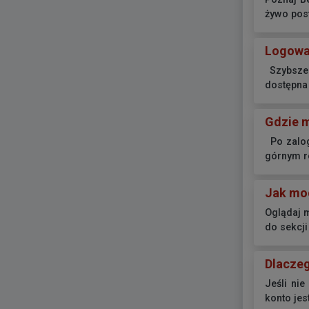
żywo post
Logowan
Szybsze 
dostępna 
Gdzie m
Po zalogo
górnym ro
Jak mog
Oglądaj m
do sekcji 
Dlaczeg
Jeśli ni
konto jes