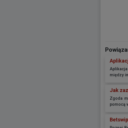
Powiązan
Aplikac
Aplikacja
między in
Jak zaz
Zgoda ma
pomocą w
Betswi
Poznaj B