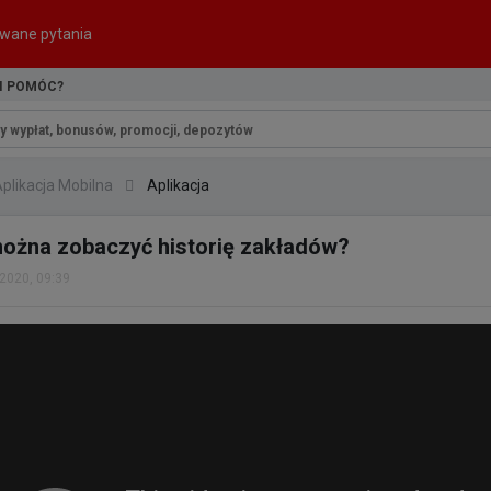
wane pytania
I POMÓC?
plikacja Mobilna
Aplikacja
ożna zobaczyć historię zakładów?
 2020, 09:39