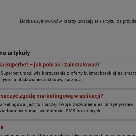
Liczba użytkowników, którzy uważają ten artykuł za przyda
e artykuły
ja Superbet – jak pobrać i zainstalować?
 Superbet umożliwia korzystanie z oferty bukmacherskiej na smart
nymi na obstawianie zakładów, zarządz...
naczyć zgodę marketingową w aplikacji?
rketingowa jest to inaczej Twoje zezwolenie na otrzymywanie 
iadomości e-mail, wiadomości SMS oraz innych ...
pe
etswipe – funkcję, która umożliwia błyskawiczne typowanie najpo