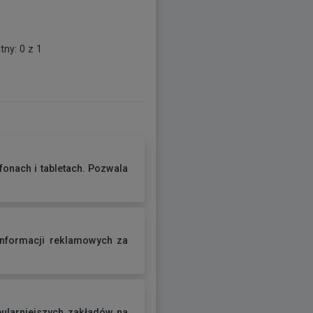
tny: 0 z 1
fonach i tabletach. Pozwala
informacji reklamowych za
pularniejszych zakładów na