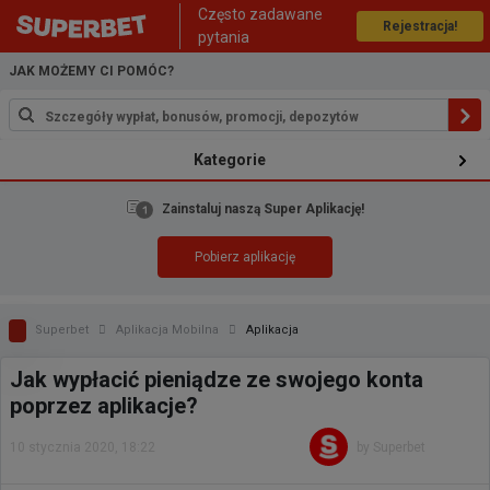
Często zadawane
Rejestracja!
pytania
JAK MOŻEMY CI POMÓC?
Kategorie
Zainstaluj naszą Super Aplikację!
Pobierz aplikację
Superbet
Aplikacja Mobilna
Aplikacja
Jak wypłacić pieniądze ze swojego konta
poprzez aplikacje?
10 stycznia 2020, 18:22
by Superbet