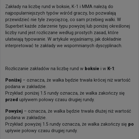
Zakłady na liczbę rund w boksie, K-1 i MMA należą do
najpopularniejszych typów wśród graczy, bo pozwalają
przewidzieć nie tyle zwycięzcę, co sam przebieg walki. W
Superbet każde zdarzenie typu powyżej lub poniżej określonej
liczby rund jest rozliczane według prostych zasad, które
ułatwiają typowanie. W artykule wyjaśniamy, jak dokładnie
interpretować te zakłady we wspomnianych dyscyplinach.
Rozliczanie zakładów na liczbę rund w
boksie
i w
K-1
:
Poniżej
– oznacza, że walka będzie trwała krócej niż wartość
podana w zakładzie.
Przykład: poniżej 1.5 rundy oznacza, że walka zakończy się
przed
upływem połowy czasu drugiej rundy.
Powyżej
– oznacza, że walka będzie trwała dłużej niż wartość
podana w zakładzie.
Przykład: powyżej 1.5 rundy oznacza, że walka zakończy się
po
upływie połowy czasu drugiej rundy.