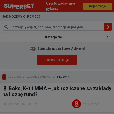
Często zadawane
Rejestracja!
pytania
JAK MOŻEMY CI POMÓC?
Kategorie
Zainstaluj naszą Super Aplikację!
Pobierz aplikację
Superbet
Zakłady sportowe
E-kupony
🥊 Boks, K-1 i MMA – jak rozliczane są zakłady
na liczbę rund?
20 listopada 2025, 08:29
by Superbet