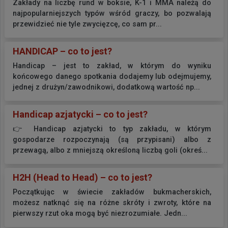
Zakłady na liczbę rund w boksie, K-1 i MMA należą do
najpopularniejszych typów wśród graczy, bo pozwalają
przewidzieć nie tyle zwycięzcę, co sam pr...
HANDICAP – co to jest?
Handicap – jest to zakład, w którym do wyniku
końcowego danego spotkania dodajemy lub odejmujemy,
jednej z drużyn/zawodnikowi, dodatkową wartość np...
Handicap azjatycki – co to jest?
👉 Handicap azjatycki to typ zakładu, w którym
gospodarze rozpoczynają (są przypisani) albo z
przewagą, albo z mniejszą określoną liczbą goli (okreś...
H2H (Head to Head) – co to jest?
Początkując w świecie zakładów bukmacherskich,
możesz natknąć się na różne skróty i zwroty, które na
pierwszy rzut oka mogą być niezrozumiałe. Jedn...