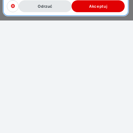
Odrzuć
Akceptuj
O NAS
KARIERA
BIURO PRASOWE
POLITYKA PRYWATNOŚCI
ODPOWIEDZIALNA GRA
REGULAMIN
POMOC
POLITYKA PLIKÓW COOKIE
Rejestracja!
Pobierz teraz!