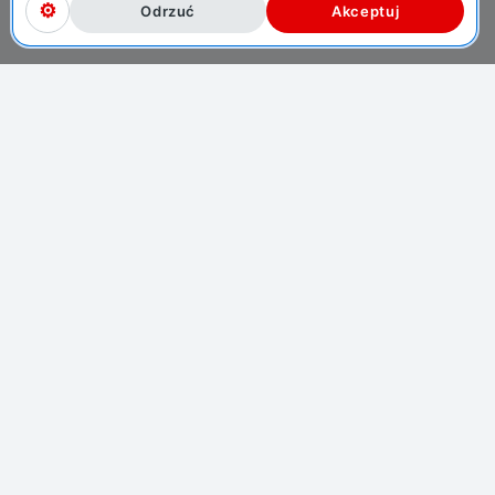
Odrzuć
Akceptuj
O NAS
KARIERA
BIURO PRASOWE
POLITYKA PRYWATNOŚCI
ODPOWIEDZIALNA GRA
REGULAMIN
POMOC
POLITYKA PLIKÓW COOKIE
Rejestracja!
Pobierz teraz!