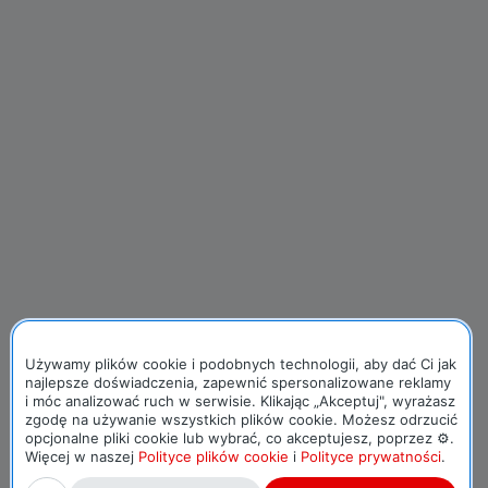
Używamy plików cookie i podobnych technologii, aby dać Ci jak
najlepsze doświadczenia, zapewnić spersonalizowane reklamy
i móc analizować ruch w serwisie. Klikając „Akceptuj", wyrażasz
zgodę na używanie wszystkich plików cookie. Możesz odrzucić
opcjonalne pliki cookie lub wybrać, co akceptujesz, poprzez ⚙.
Więcej w naszej
Polityce plików cookie
i
Polityce prywatności
.