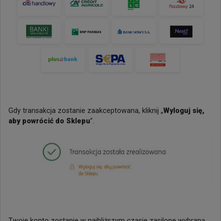
Gdy transakcja zostanie zaakceptowana, kliknij „
Wyloguj się,
aby powrócić do Sklepu
”.
Twoje konto zostanie w najbliższym czasie zasilone wybraną