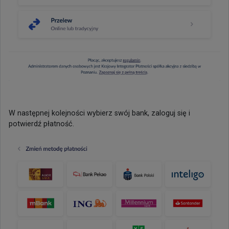
W następnej kolejności wybierz swój bank, zaloguj się i
potwierdź płatność.