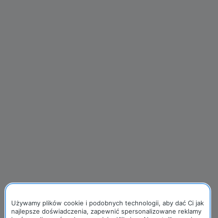
Używamy plików cookie i podobnych technologii, aby dać Ci jak
najlepsze doświadczenia, zapewnić spersonalizowane reklamy