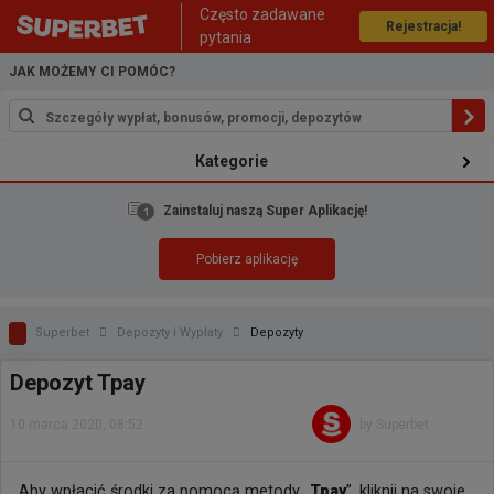
Często zadawane
Rejestracja!
pytania
JAK MOŻEMY CI POMÓC?
Kategorie
Zainstaluj naszą Super Aplikację!
Pobierz aplikację
Superbet
Depozyty i Wypłaty
Depozyty
Depozyt Tpay
10 marca 2020, 08:52
by Superbet
Aby wpłacić środki za pomocą metody „
Tpay
”, kliknij na swoje