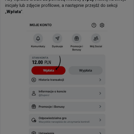
inicjały lub zdjęcie profilowe, a następnie przejdź do sekcji
„
Wpłata
”.