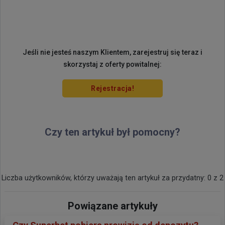
Jeśli nie jesteś naszym Klientem, zarejestruj się teraz i
skorzystaj z oferty powitalnej:
Rejestracja!
Czy ten artykuł był pomocny?
Liczba użytkowników, którzy uważają ten artykuł za przydatny: 0 z 2
Powiązane artykuły