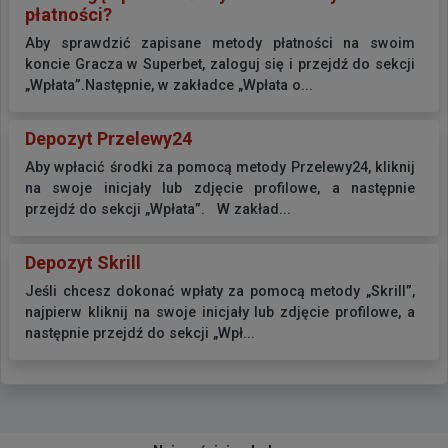
płatności?
Aby sprawdzić zapisane metody płatności na swoim
koncie Gracza w Superbet, zaloguj się i przejdź do sekcji
„Wpłata”.Następnie, w zakładce „Wpłata o...
Depozyt Przelewy24
Aby wpłacić środki za pomocą metody Przelewy24, kliknij
na swoje inicjały lub zdjęcie profilowe, a następnie
przejdź do sekcji „Wpłata”. W zakład...
Depozyt Skrill
Jeśli chcesz dokonać wpłaty za pomocą metody „Skrill”,
najpierw kliknij na swoje inicjały lub zdjęcie profilowe, a
następnie przejdź do sekcji „Wpł...